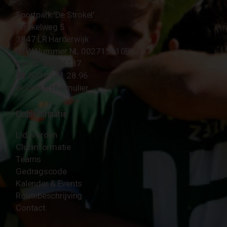
Sportpark 'De Strokel'
Strokelweg 5
3847 LR Harderwijk
BTW Nummer NL 002715910B01
KvK Nr 40094437
☎︎ 0341 - 41 28 96
✉︎
Contactformulier
Clubinformatie
Lid worden
Clubinformatie
Teams
Gedragscode
Kalender & Events
Routebeschrijving
Contact