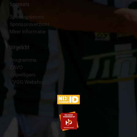
Sponsors
Sponsornieuws
Sponsoroverzicht
Meer informatie
Uitgelicht
Programma
ZAVO
Vrijwilligers
VVOG Webshop