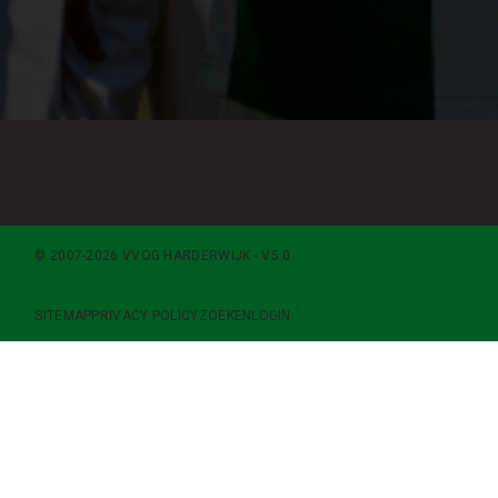
© 2007-2026 VVOG HARDERWIJK - V5.0
SITEMAP
PRIVACY POLICY
ZOEKEN
LOGIN