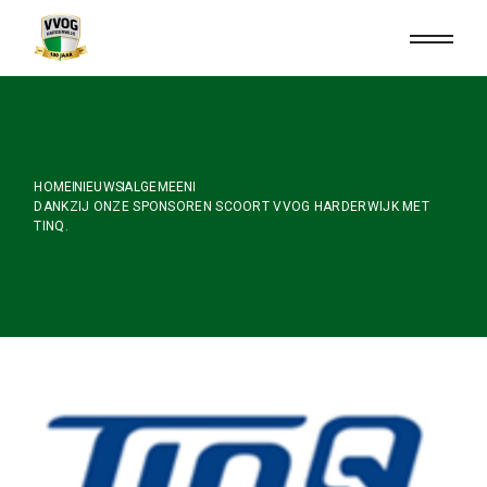
Skip
to
the
content
HOME
NIEUWS
ALGEMEEN
DANKZIJ ONZE SPONSOREN SCOORT VVOG HARDERWIJK MET
TINQ.