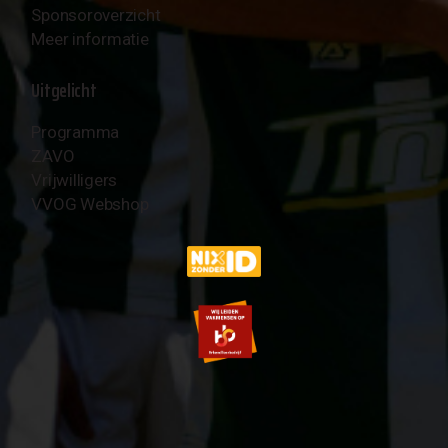
Sponsoroverzicht
Meer informatie
Uitgelicht
Programma
ZAVO
Vrijwilligers
VVOG Webshop