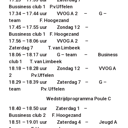
Bussiness club 1
P.v.Uffelen
17.34 – 17.44 uur
VVOG A 2
–
G –
team
F. Hoogezand
17.45 – 17.55 uur
Zondag 12
–
Bussiness club 1
F. Hoogezand
17.56 – 18.06 uur
VVOG A 2
–
Zaterdag 7
T. van Limbeek
18.06 – 18.17 uur
G – team
–
Business
club 1
T. van Limbeek
18.18 – 18.28 uur
Zondag 12
–
VVOG A
2
P.v.Uffelen
18.29 – 18.39 uur
Zaterdag 7
–
G –
team
P.v. Uffelen
Wedstrijdprogramma Poule C
18.40 – 18.50 uur
Zaterdag 1
–
Bussiness club 2
F. Hoogezand
18.51 – 19.01 uur
Zaterdag 4
–
Jeugd A