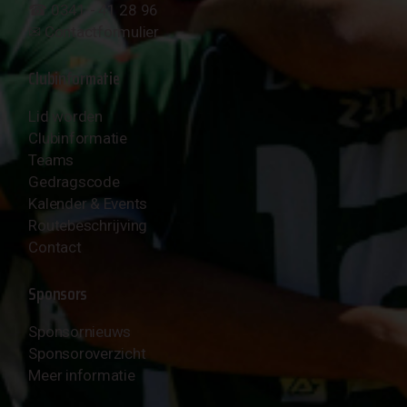
☎︎ 0341 - 41 28 96
✉︎
Contactformulier
Clubinformatie
Lid worden
Clubinformatie
Teams
Gedragscode
Kalender & Events
Routebeschrijving
Contact
Sponsors
Sponsornieuws
Sponsoroverzicht
Meer informatie