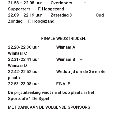
21.58 – 22.08 uur
Overlopers
–
Supporters
F. Hoogezand
22.09 – 22.19 uur
Zaterdag 3
–
Oud
Zondag
F. Hoogezand
FINALE WEDSTRIJDEN.
22.20-22.30 uur
Winnaar A
–
Winnaar C
22.31-22.41 uur
Winnaar B
–
Winnaar D
22.42-22.52 uur
Wedstrijd om de 3e en 4e
plaats
22.53-23.08 uur
FINALE
De prijsuitreiking vindt na afloop plaats in het
Sportcafe ": De Sypel
MET DANK AAN DE VOLGENDE SPONSORS :