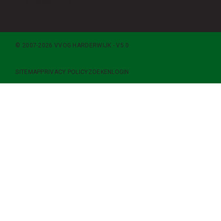
© 2007-2026 VVOG HARDERWIJK - V5.0
SITEMAP
PRIVACY POLICY
ZOEKEN
LOGIN