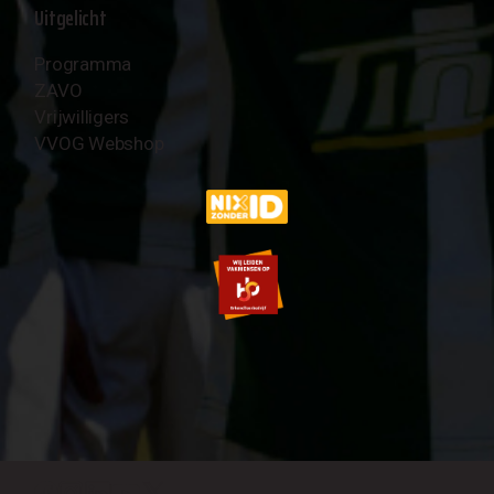
Uitgelicht
Programma
ZAVO
Vrijwilligers
VVOG Webshop