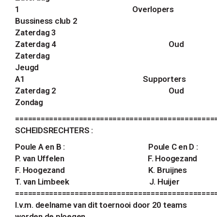
1
Overlopers
Bussiness club 2
Zaterdag 3
Zaterdag 4
Oud
Zaterdag
Jeugd
A1
Supporters
Zaterdag 2
Oud
Zondag
===============================================
SCHEIDSRECHTERS :
Poule A en B :
Poule C en D :
P. van Uffelen
F. Hoogezand
F. Hoogezand
K
. Bruijnes
T. van Limbeek J. Huijer
===============================================
I.v.m. deelname van dit toernooi door 20 teams
worden de ploegen