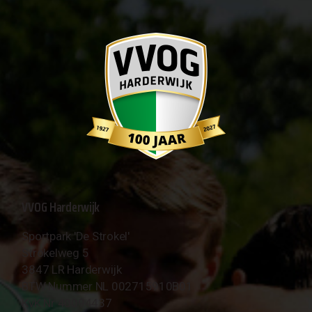
VVOG Harderwijk
Sportpark 'De Strokel'
Strokelweg 5
3847 LR Harderwijk
BTW Nummer NL 002715910B01
KvK Nr 40094437