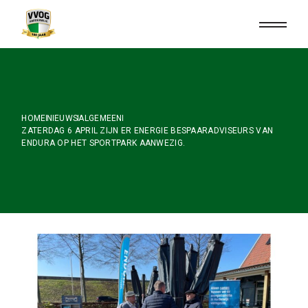
Skip
to
the
content
HOME
NIEUWS
ALGEMEEN
ZATERDAG 6 APRIL ZIJN ER ENERGIE BESPAARADVISEURS VAN
ENDURA OP HET SPORTPARK AANWEZIG.