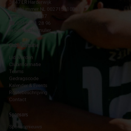
3847 LR Harderwijk
BTW Nummer NL 002715910B01
KvK Nr 40094437
☎︎ 0341 - 41 28 96
✉︎
Contactformulier
Clubinformatie
Lid worden
Clubinformatie
Teams
Gedragscode
Kalender & Events
Routebeschrijving
Contact
Sponsors
Sponsornieuws