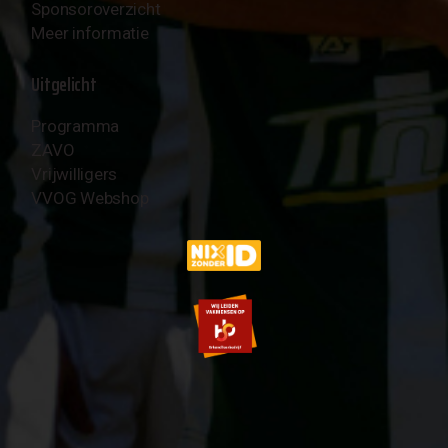
Sponsoroverzicht
Meer informatie
Uitgelicht
Programma
ZAVO
Vrijwilligers
VVOG Webshop