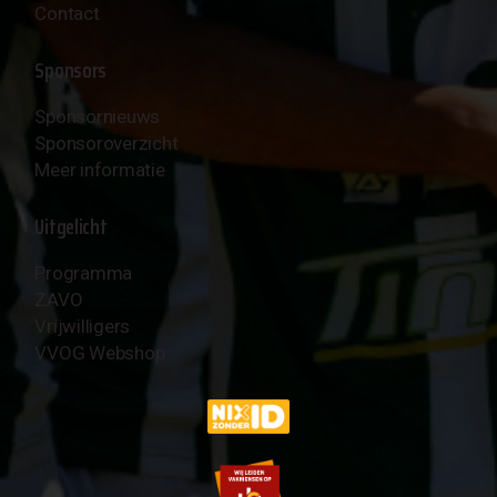
Contact
Sponsors
Sponsornieuws
Sponsoroverzicht
Meer informatie
Uitgelicht
Programma
ZAVO
Vrijwilligers
VVOG Webshop