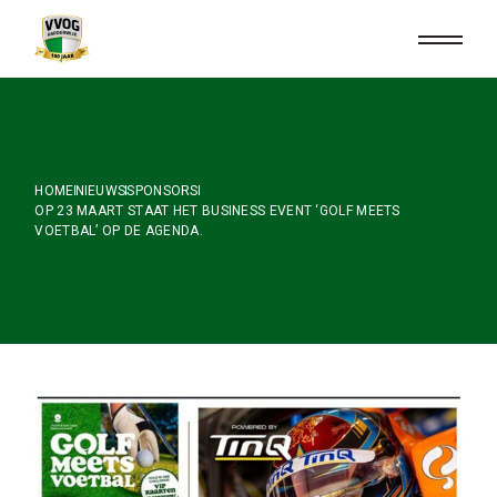
Skip
to
the
content
HOME
NIEUWS
SPONSORS
OP 23 MAART STAAT HET BUSINESS EVENT ‘GOLF MEETS
VOETBAL’ OP DE AGENDA.