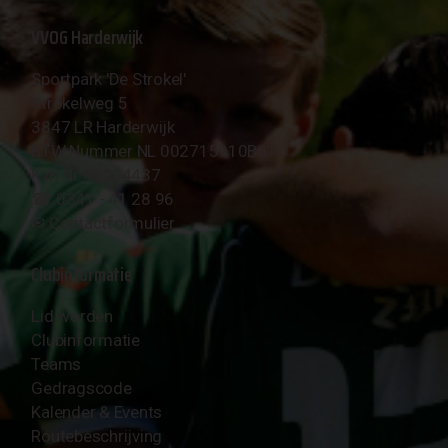
VVOG Harderwijk
Sportpark 'De Strokel'
Strokelweg 5
3847 LR Harderwijk
BTW Nummer NL 002715910B01
KvK Nr 40094437
☎︎ 0341 - 41 28 96
✉︎
Contactformulier
Clubinformatie
Lid worden
Clubinformatie
Teams
Gedragscode
Kalender & Events
Routebeschrijving