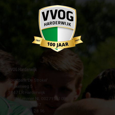
VVOG Harderwijk
Sportpark 'De Strokel'
Strokelweg 5
3847 LR Harderwijk
BTW Nummer NL 002715910B01
KvK Nr 40094437
☎︎ 0341 - 41 28 96