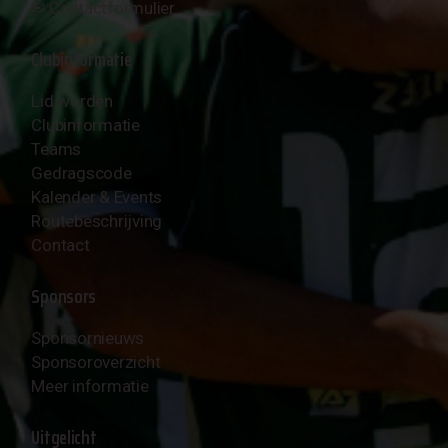
✉︎
Contactformulier
Clubinformatie
Lid worden
Clubinformatie
Teams
Gedragscode
Kalender & Events
Routebeschrijving
Contact
Sponsors
Sponsornieuws
Sponsoroverzicht
Meer informatie
Uitgelicht