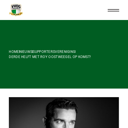
Skip
to
the
content
HOME
NIEUWS
SUPPORTERSVERENIGING
DERDE HELFT MET ROY OOSTWEEGEL OP KOMST!