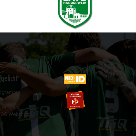
tgelicht
ogramma
AVO
jwilligers
OG Webshop