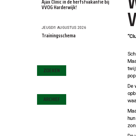
W
Ajax Clinic in de herfstvakantie bij
VVOG Harderwijk!
V
JEUGD
1 AUGUSTUS 2026
Trainingsschema
“Cl
Sche
Maa
twi
ZOEKEN
popu
De 
opb
ARCHIEF
waa
Maa
hun
zon
De 