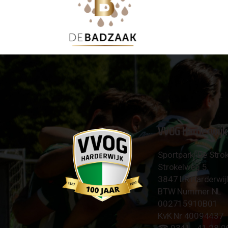
VVOG Harderwijk
Sportpark 'De Strok
Strokelweg 5
3847 LR Harderwij
BTW Nummer NL
002715910B01
KvK Nr 40094437
☎︎ 0341 - 41 28 9