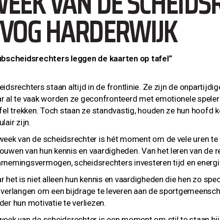
EEK VAN DE SCHEIDSR
VOG HARDERWIJK
ubscheidsrechters leggen de kaarten op tafel”
idsrechters staan altijd in de frontlinie. Ze zijn de onpartijd
r al te vaak worden ze geconfronteerd met emotionele spelers
jfel trekken. Toch staan ze standvastig, houden ze hun hoofd ko
lair zijn.
week van de scheidsrechter is hét moment om de vele uren te
ouwen van hun kennis en vaardigheden. Van het leren van de re
rnemingsvermogen, scheidsrechters investeren tijd en energie 
r het is niet alleen hun kennis en vaardigheden die hen zo spec
 verlangen om een bijdrage te leveren aan de sportgemeenscha
der hun motivatie te verliezen.
week van de scheidsrechter is een moment om stil te staan bij h