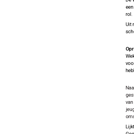
een
rol.
Uit
sch
Opr
Wek
voo
heb
Naa
ges
van
jeu
oms
Lijk
Gee