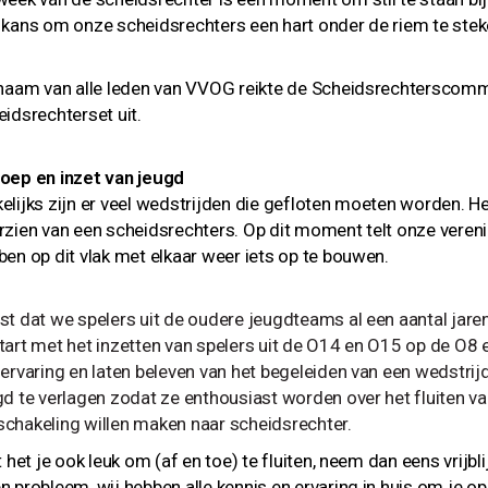
 kans om onze scheidsrechters een hart onder de riem te ste
 naam van alle leden van VVOG reikte de Scheidsrechterscommi
eidsrechterset uit.
oep en inzet van jeugd
elijks zijn er veel wedstrijden die gefloten moeten worden. He
rzien van een scheidsrechters. Op dit moment telt onze veren
ben op dit vlak met elkaar weer iets op te bouwen.
st dat we spelers uit de oudere jeugdteams al een aantal jaren
tart met het inzetten van spelers uit de O14 en O15 op de O8 
 ervaring en laten beleven van het begeleiden van een wedstri
gd te verlagen zodat ze enthousiast worden over het fluiten v
chakeling willen maken naar scheidsrechter.
t het je ook leuk om (af en toe) te fluiten, neem dan eens vrijb
n probleem, wij hebben alle kennis en ervaring in huis om je op