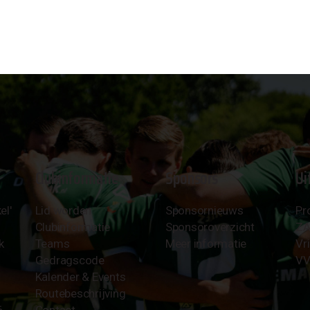
Clubinformatie
Sponsors
Ui
el'
Lid worden
Sponsornieuws
Pr
Clubinformatie
Sponsoroverzicht
Z
k
Teams
Meer informatie
Vri
Gedragscode
VV
Kalender & Events
Routebeschrijving
6
Contact