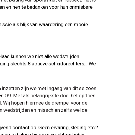
ken en hen te bedanken voor hun onmisbare
ssie als blijk van waardering een mooie
laas kunnen we niet alle wedstrijden
iging slechts 8 actieve scheidsrechters… We
 inzetten zijn we met ingang van dit seizoen
en O9. Met als belangrijkste doel het opdoen
jd. Wij hopen hiermee de drempel voor de
an wedstrijden en misschien zelfs wel de
lijvend contact op. Geen ervaring, kleding etc.?
 weg te helpen bij deze prachtige hobby.