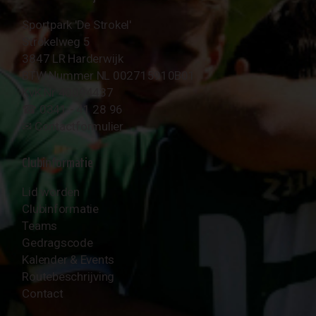
Sportpark 'De Strokel'
Strokelweg 5
3847 LR Harderwijk
BTW Nummer NL 002715910B01
KvK Nr 40094437
☎︎ 0341 - 41 28 96
✉︎
Contactformulier
Clubinformatie
Lid worden
Clubinformatie
Teams
Gedragscode
Kalender & Events
Routebeschrijving
Contact