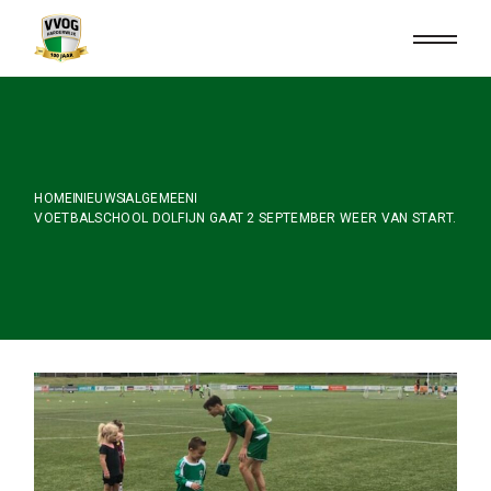
Skip
to
the
content
HOME
NIEUWS
ALGEMEEN
VOETBALSCHOOL DOLFIJN GAAT 2 SEPTEMBER WEER VAN START.