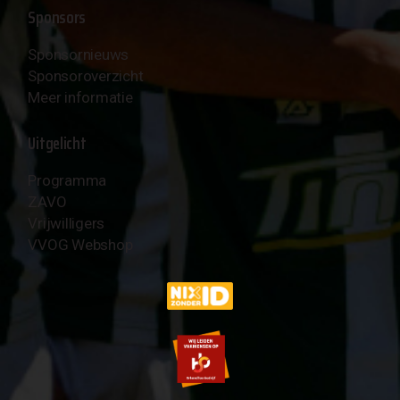
Sponsors
Sponsornieuws
Sponsoroverzicht
Meer informatie
Uitgelicht
Programma
ZAVO
Vrijwilligers
VVOG Webshop