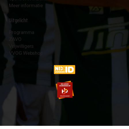
Meer informatie
Uitgelicht
Programma
ZAVO
Vrijwilligers
VVOG Webshop