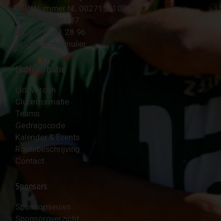
BTW Nummer NL 002715910B01
KvK Nr 40094437
☎︎ 0341 - 41 28 96
✉︎
Contactformulier
Clubinformatie
Lid worden
Clubinformatie
Teams
Gedragscode
Kalender & Events
Routebeschrijving
Contact
Sponsors
Sponsornieuws
Sponsoroverzicht