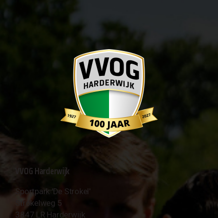
VVOG Harderwijk
Sportpark 'De Strokel'
Strokelweg 5
3847 LR Harderwijk