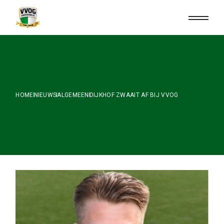
Skip
to
the
content
HOME
NIEUWS
ALGEMEEN
DIJKHOF ZWAAIT AF BIJ VVOG