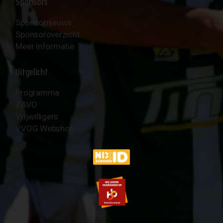
Sponsors
Sponsornieuws
Sponsoroverzicht
Meer informatie
Uitgelicht
Programma
ZAVO
Vrijwilligers
VVOG Webshop