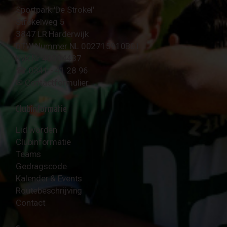
Sportpark 'De Strokel'
Strokelweg 5
3847 LR Harderwijk
BTW Nummer NL 002715910B01
KvK Nr 40094437
☎︎ 0341 - 41 28 96
✉︎
Contactformulier
Clubinformatie
Lid worden
Clubinformatie
Teams
Gedragscode
Kalender & Events
Routebeschrijving
Contact