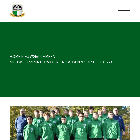
Skip
to
the
content
HOME
NIEUWS
ALGEMEEN
NIEUWE TRAININGSPAKKEN EN TASSEN VOOR DE JO17-3