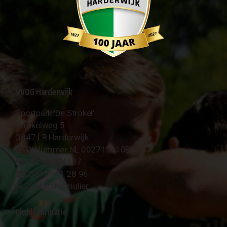
VVOG Harderwijk
Sportpark 'De Strokel'
Strokelweg 5
3847 LR Harderwijk
BTW Nummer NL 002715910B01
KvK Nr 40094437
☎︎ 0341 - 41 28 96
✉︎
Contactformulier
Clubinformatie