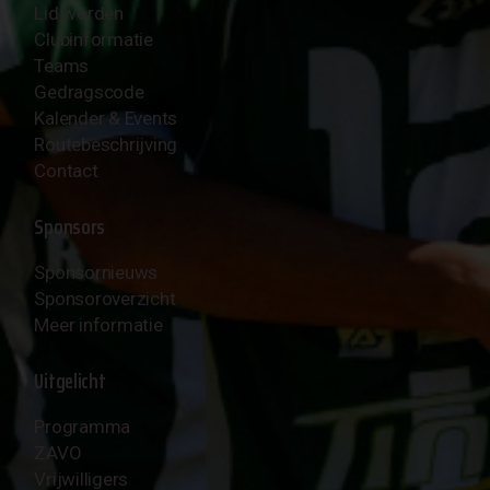
Lid worden
Clubinformatie
Teams
Gedragscode
Kalender & Events
Routebeschrijving
Contact
Sponsors
Sponsornieuws
Sponsoroverzicht
Meer informatie
Uitgelicht
Programma
ZAVO
Vrijwilligers