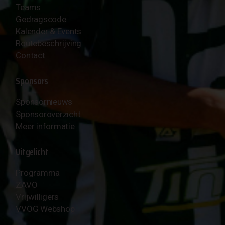
Teams
Gedragscode
Kalender & Events
Routebeschrijving
Contact
Sponsors
Sponsornieuws
Sponsoroverzicht
Meer informatie
Uitgelicht
Programma
ZAVO
Vrijwilligers
VVOG Webshop