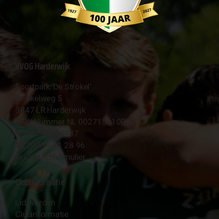
VVOG Harderwijk
Sportpark 'De Strokel'
Strokelweg 5
3847 LR Harderwijk
BTW Nummer NL 002715910B01
KvK Nr 40094437
☎︎ 0341 - 41 28 96
✉︎
Contactformulier
Clubinformatie
Lid worden
Clubinformatie