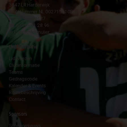
3847 LR Harderwijk
BTW Nummer NL 002715910B01
KvK Nr 40094437
☎︎ 0341 - 41 28 96
✉︎
Contactformulier
Clubinformatie
Lid worden
Clubinformatie
Teams
Gedragscode
Kalender & Events
Routebeschrijving
Contact
Sponsors
Sponsornieuws