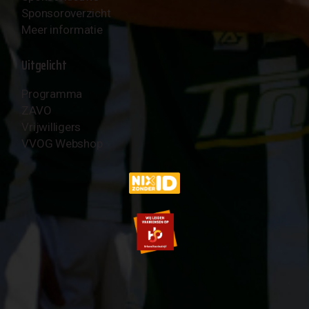
Sponsoroverzicht
Meer informatie
Uitgelicht
Programma
ZAVO
Vrijwilligers
VVOG Webshop