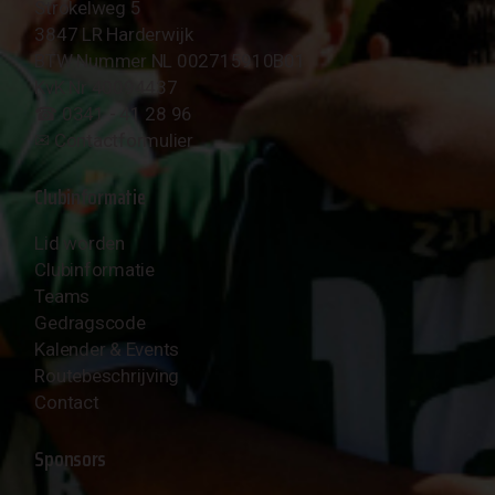
Strokelweg 5
3847 LR Harderwijk
BTW Nummer NL 002715910B01
KvK Nr 40094437
☎︎ 0341 - 41 28 96
✉︎
Contactformulier
Clubinformatie
Lid worden
Clubinformatie
Teams
Gedragscode
Kalender & Events
Routebeschrijving
Contact
Sponsors