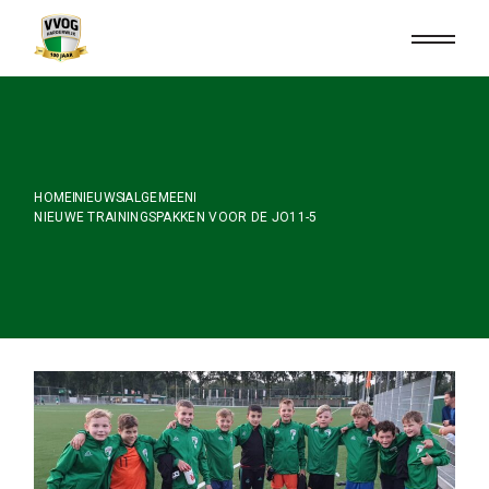
Skip
to
the
content
HOME
NIEUWS
ALGEMEEN
NIEUWE TRAININGSPAKKEN VOOR DE JO11-5