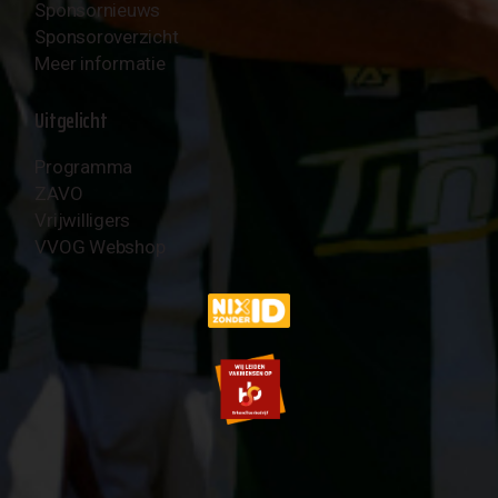
Sponsornieuws
Sponsoroverzicht
Meer informatie
Uitgelicht
Programma
ZAVO
Vrijwilligers
VVOG Webshop