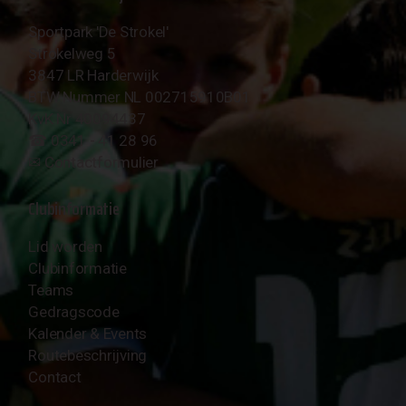
Sportpark 'De Strokel'
Strokelweg 5
3847 LR Harderwijk
BTW Nummer NL 002715910B01
KvK Nr 40094437
☎︎ 0341 - 41 28 96
✉︎
Contactformulier
Clubinformatie
Lid worden
Clubinformatie
Teams
Gedragscode
Kalender & Events
Routebeschrijving
Contact