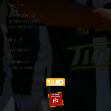
Sponsors
Sponsornieuws
Sponsoroverzicht
Meer informatie
Uitgelicht
Programma
ZAVO
Vrijwilligers
VVOG Webshop