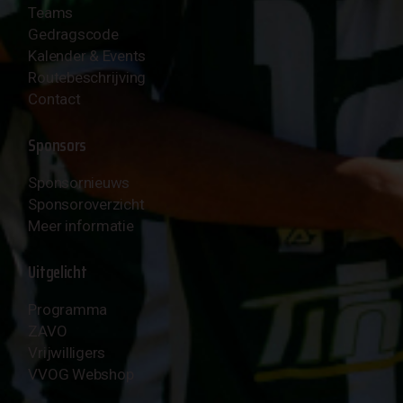
Teams
Gedragscode
Kalender & Events
Routebeschrijving
Contact
Sponsors
Sponsornieuws
Sponsoroverzicht
Meer informatie
Uitgelicht
Programma
ZAVO
Vrijwilligers
VVOG Webshop