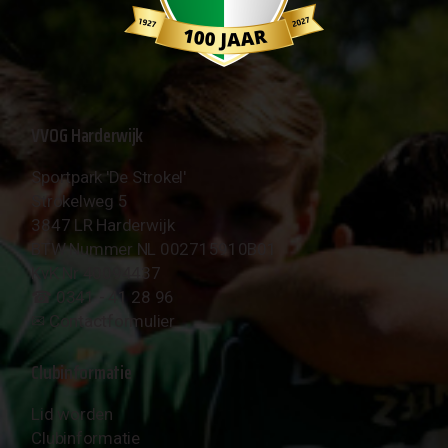
VVOG Harderwijk
Sportpark 'De Strokel'
Strokelweg 5
3847 LR Harderwijk
BTW Nummer NL 002715910B01
KvK Nr 40094437
☎︎ 0341 - 41 28 96
✉︎
Contactformulier
Clubinformatie
Lid worden
Clubinformatie