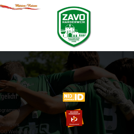
tgelicht
ogramma
AVO
jwilligers
OG Webshop