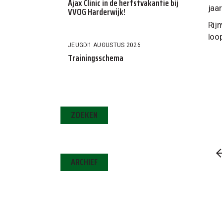
Ajax Clinic in de herfstvakantie bij
jaar
VVOG Harderwijk!
Rij
loo
JEUGD
1 AUGUSTUS 2026
Trainingsschema
ZOEKEN
ARCHIEF