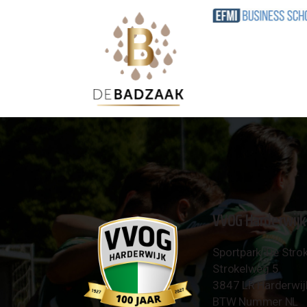
VVOG Harderwijk
Sportpark 'De Strok
Strokelweg 5
3847 LR Harderwij
BTW Nummer NL