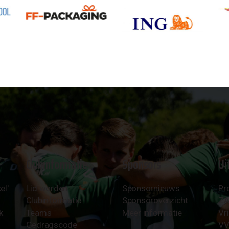
Clubinformatie
Sponsors
Ui
el'
Lid worden
Sponsornieuws
Pr
Clubinformatie
Sponsoroverzicht
Z
k
Teams
Meer informatie
Vri
Gedragscode
VV