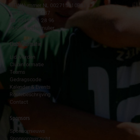
BTW Nummer NL 002715910B01
KvK Nr 40094437
☎︎ 0341 - 41 28 96
✉︎
Contactformulier
Clubinformatie
Lid worden
Clubinformatie
Teams
Gedragscode
Kalender & Events
Routebeschrijving
Contact
Sponsors
Sponsornieuws
Sponsoroverzicht