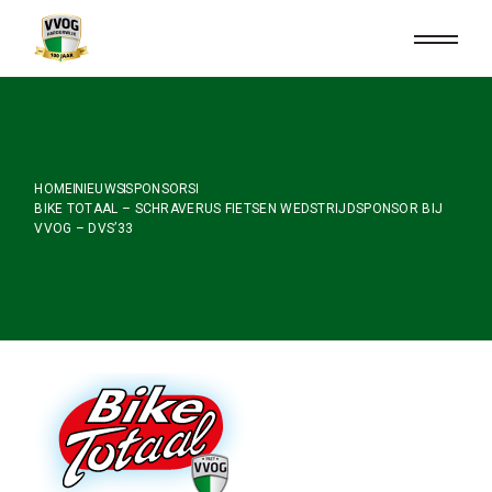
Skip
to
the
content
HOME
NIEUWS
SPONSORS
BIKE TOTAAL – SCHRAVERUS FIETSEN WEDSTRIJDSPONSOR BIJ
VVOG – DVS’33