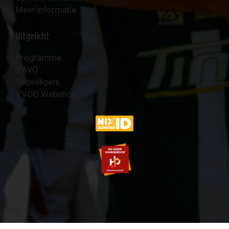
Meer informatie
Uitgelicht
Programma
ZAVO
Vrijwilligers
VVOG Webshop