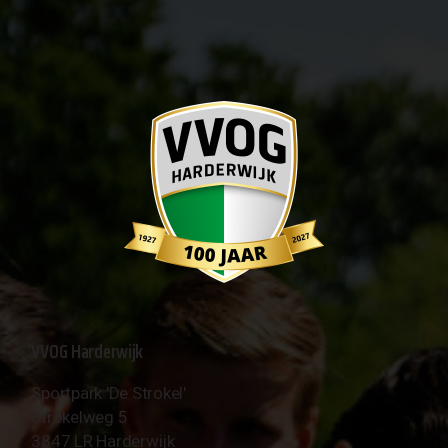
VVOG Harderwijk
Sportpark 'De Strokel'
Strokelweg 5
3847 LR Harderwijk