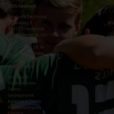
VVOG Harderwijk
Sportpark 'De Strokel'
Strokelweg 5
3847 LR Harderwijk
BTW Nummer NL 002715910B01
KvK Nr 40094437
☎︎ 0341 - 41 28 96
✉︎
Contactformulier
Clubinformatie
Lid worden
Clubinformatie
Teams
Gedragscode
Kalender & Events
Routebeschrijving
Contact