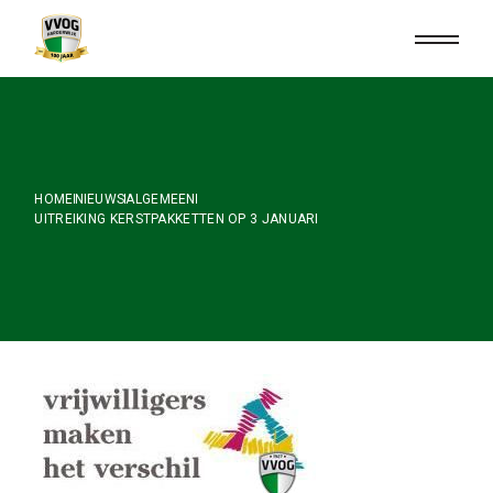
Skip
to
the
content
HOME
NIEUWS
ALGEMEEN
UITREIKING KERSTPAKKETTEN OP 3 JANUARI