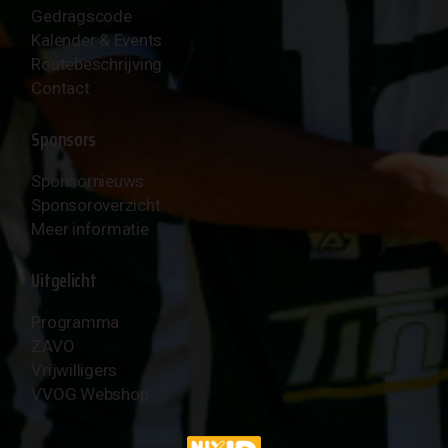
Gedragscode
Kalender & Events
Routebeschrijving
Contact
Sponsors
Sponsornieuws
Sponsoroverzicht
Meer informatie
Uitgelicht
Programma
ZAVO
Vrijwilligers
VVOG Webshop