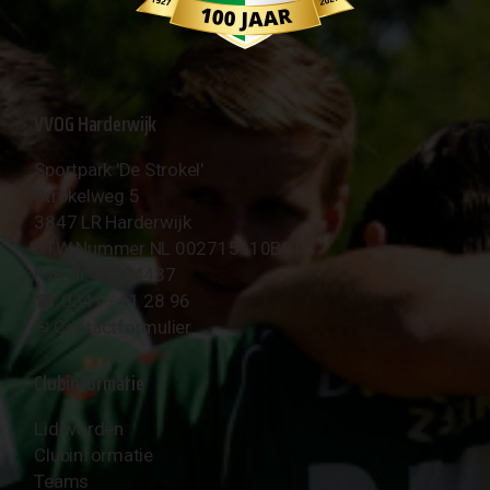
VVOG Harderwijk
Sportpark 'De Strokel'
Strokelweg 5
3847 LR Harderwijk
BTW Nummer NL 002715910B01
KvK Nr 40094437
☎︎ 0341 - 41 28 96
✉︎
Contactformulier
Clubinformatie
Lid worden
Clubinformatie
Teams