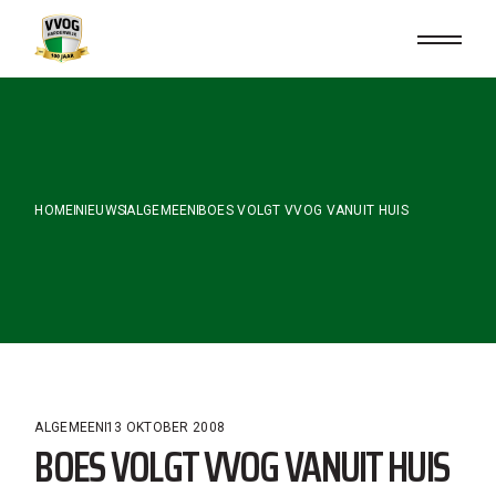
Skip
to
the
content
HOME
NIEUWS
ALGEMEEN
BOES VOLGT VVOG VANUIT HUIS
ALGEMEEN
13 OKTOBER 2008
BOES VOLGT VVOG VANUIT HUIS