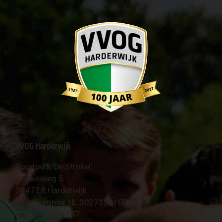
VVOG Harderwijk
Sportpark 'De Strokel'
Strokelweg 5
3847 LR Harderwijk
BTW Nummer NL 002715910B01
KvK Nr 40094437