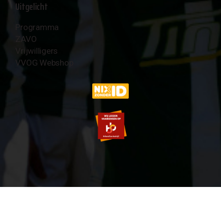
Uitgelicht
Programma
ZAVO
Vrijwilligers
VVOG Webshop