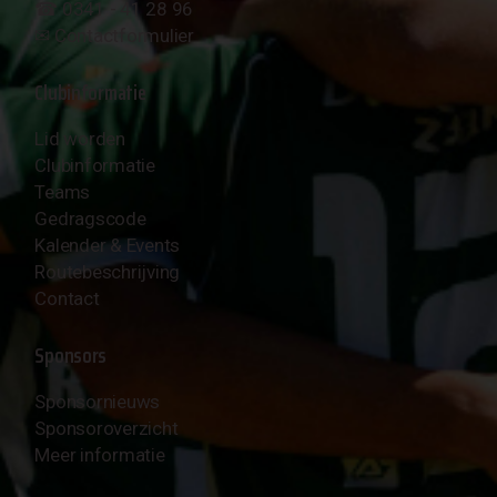
☎︎ 0341 - 41 28 96
✉︎
Contactformulier
Clubinformatie
Lid worden
Clubinformatie
Teams
Gedragscode
Kalender & Events
Routebeschrijving
Contact
Sponsors
Sponsornieuws
Sponsoroverzicht
Meer informatie