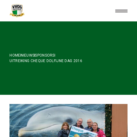
Skip
to
the
content
HOME
NIEUWS
SPONSORS
UITREIKING CHEQUE DOLFIJNE DAG 2016