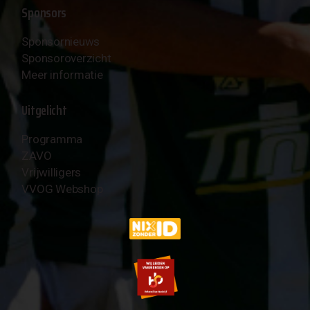
Sponsors
Sponsornieuws
Sponsoroverzicht
Meer informatie
Uitgelicht
Programma
ZAVO
Vrijwilligers
VVOG Webshop