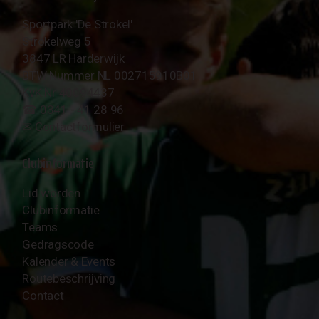
Sportpark 'De Strokel'
Strokelweg 5
3847 LR Harderwijk
BTW Nummer NL 002715910B01
KvK Nr 40094437
☎︎ 0341 - 41 28 96
✉︎
Contactformulier
Clubinformatie
Lid worden
Clubinformatie
Teams
Gedragscode
Kalender & Events
Routebeschrijving
Contact