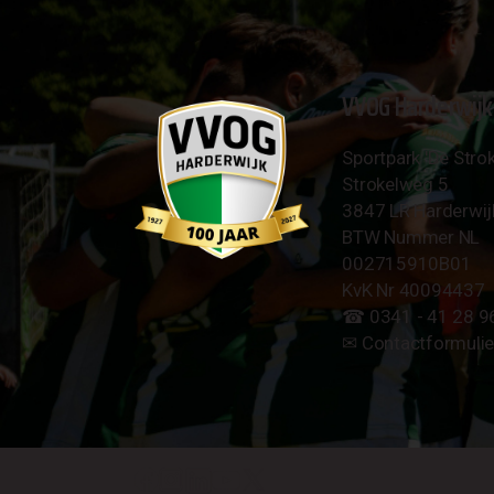
VVOG Harderwijk
Sportpark 'De Strok
Strokelweg 5
3847 LR Harderwij
BTW Nummer NL
002715910B01
KvK Nr 40094437
☎︎ 0341 - 41 28 9
✉︎
Contactformulie