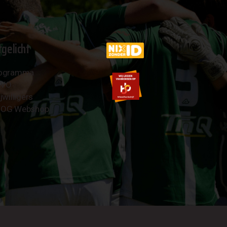
tgelicht
ogramma
AVO
jwilligers
OG Webshop