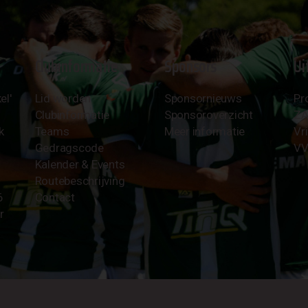
Clubinformatie
Sponsors
Ui
el'
Lid worden
Sponsornieuws
Pr
Clubinformatie
Sponsoroverzicht
Z
k
Teams
Meer informatie
Vri
Gedragscode
VV
Kalender & Events
Routebeschrijving
6
Contact
r