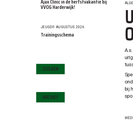
Ajax Clinic in de herfstvakantie bij
ALG
U
VVOG Harderwijk!
O
JEUGD
1 AUGUSTUS 2026
Trainingsschema
A.s
uit
tus
ZOEKEN
Spel
ond
bij
ARCHIEF
spo
WED