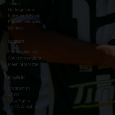
Teams
Gedragscode
Kalender & Events
Routebeschrijving
Contact
Sponsors
Sponsornieuws
Sponsoroverzicht
Meer informatie
Uitgelicht
Programma
ZAVO
Vrijwilligers
VVOG Webshop