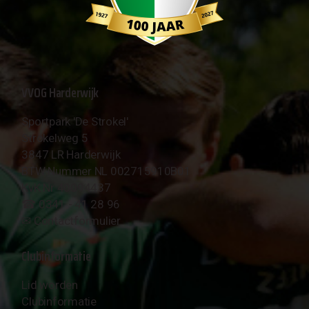
VVOG Harderwijk
Sportpark 'De Strokel'
Strokelweg 5
3847 LR Harderwijk
BTW Nummer NL 002715910B01
KvK Nr 40094437
☎︎ 0341 - 41 28 96
✉︎
Contactformulier
Clubinformatie
Lid worden
Clubinformatie