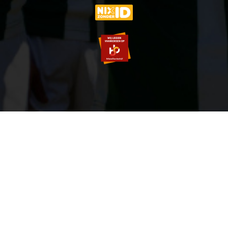
© 2007-2026 VVOG HARDERWIJK - V5.0
SITEMAP
PRIVACY POLICY
ZOEKEN
LOGIN