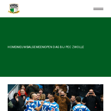
Skip
to
the
content
HOME
NIEUWS
ALGEMEEN
OPEN DAG BIJ PEC ZWOLLE