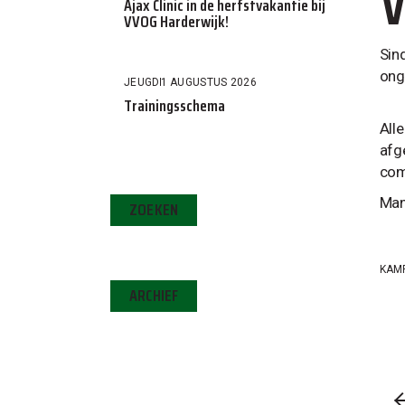
V
Ajax Clinic in de herfstvakantie bij
VVOG Harderwijk!
Sin
ong
JEUGD
1 AUGUSTUS 2026
Trainingsschema
All
afg
comp
Man
ZOEKEN
KAM
ARCHIEF