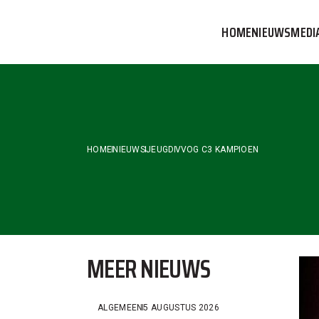
Skip
to
HOME
NIEUWS
MEDI
the
content
VVOG T
PERSBE
COMMUN
HOME
NIEUWS
JEUGD
VVOG C3 KAMPIOEN
MEER NIEUWS
ALGEMEEN
5 AUGUSTUS 2026