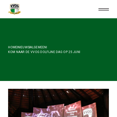
Skip
to
the
content
HOME
NIEUWS
ALGEMEEN
KOM NAAR DE VVOG DOLFIJNE DAG OP 25 JUNI