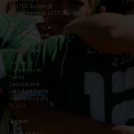
3847 LR Harderwijk
BTW Nummer NL 002715910B01
KvK Nr 40094437
☎︎ 0341 - 41 28 96
✉︎
Contactformulier
Clubinformatie
Lid worden
Clubinformatie
Teams
Gedragscode
Kalender & Events
Routebeschrijving
Contact
Sponsors
Sponsornieuws