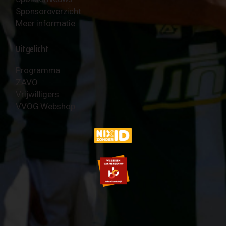
Sponsoroverzicht
Meer informatie
Uitgelicht
Programma
ZAVO
Vrijwilligers
VVOG Webshop