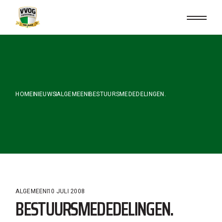
Skip
to
the
content
HOME
NIEUWS
ALGEMEEN
BESTUURSMEDEDELINGEN.
ALGEMEEN
10 JULI 2008
BESTUURSMEDEDELINGEN.