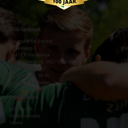
VVOG Harderwijk
Sportpark 'De Strokel'
Strokelweg 5
3847 LR Harderwijk
BTW Nummer NL 002715910B01
KvK Nr 40094437
☎︎ 0341 - 41 28 96
✉︎
Contactformulier
Clubinformatie
Lid worden
Clubinformatie
Teams