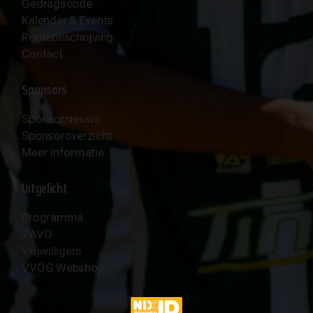
Gedragscode
Kalender & Events
Routebeschrijving
Contact
Sponsors
Sponsornieuws
Sponsoroverzicht
Meer informatie
Uitgelicht
Programma
ZAVO
Vrijwilligers
VVOG Webshop