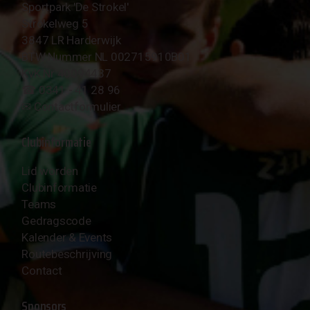
Sportpark 'De Strokel'
Strokelweg 5
3847 LR Harderwijk
BTW Nummer NL 002715910B01
KvK Nr 40094437
☎︎ 0341 - 41 28 96
✉︎
Contactformulier
Clubinformatie
Lid worden
Clubinformatie
Teams
Gedragscode
Kalender & Events
Routebeschrijving
Contact
Sponsors