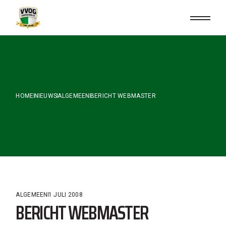
Skip
to
the
content
HOME
NIEUWS
ALGEMEEN
BERICHT WEBMASTER
ALGEMEEN
1 JULI 2008
BERICHT WEBMASTER