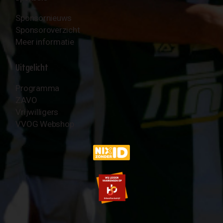
Sponsornieuws
Sponsoroverzicht
Meer informatie
Uitgelicht
Programma
ZAVO
Vrijwilligers
VVOG Webshop