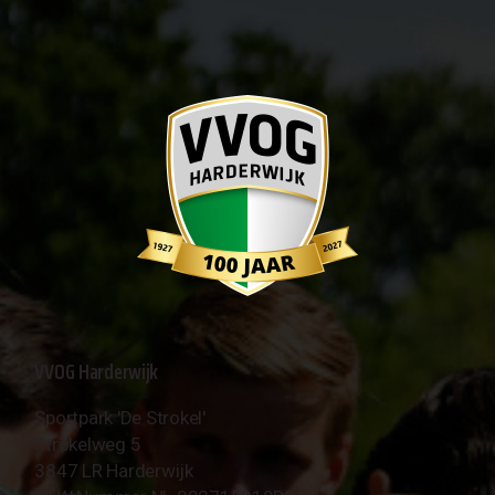
VVOG Harderwijk
Sportpark 'De Strokel'
Strokelweg 5
3847 LR Harderwijk