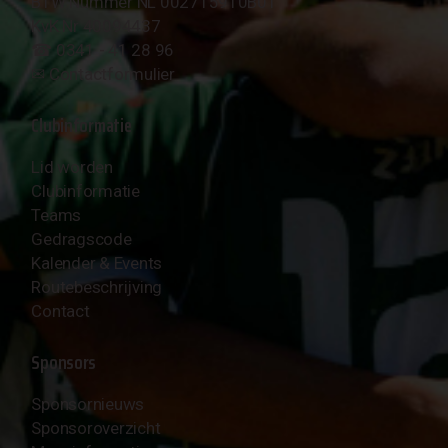
BTW Nummer NL 002715910B01
KvK Nr 40094437
☎︎ 0341 - 41 28 96
✉︎
Contactformulier
Clubinformatie
Lid worden
Clubinformatie
Teams
Gedragscode
Kalender & Events
Routebeschrijving
Contact
Sponsors
Sponsornieuws
Sponsoroverzicht