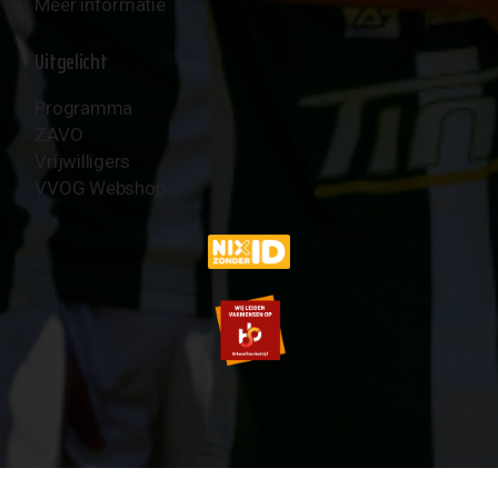
Meer informatie
Uitgelicht
Programma
ZAVO
Vrijwilligers
VVOG Webshop