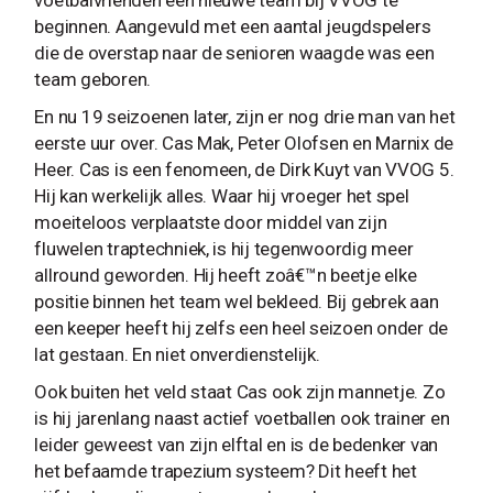
voetbalvrienden een nieuwe team bij VVOG te
beginnen. Aangevuld met een aantal jeugdspelers
die de overstap naar de senioren waagde was een
team geboren.
En nu 19 seizoenen later, zijn er nog drie man van het
eerste uur over. Cas Mak, Peter Olofsen en Marnix de
Heer. Cas is een fenomeen, de Dirk Kuyt van VVOG 5.
Hij kan werkelijk alles. Waar hij vroeger het spel
moeiteloos verplaatste door middel van zijn
fluwelen traptechniek, is hij tegenwoordig meer
allround geworden. Hij heeft zoâ€™n beetje elke
positie binnen het team wel bekleed. Bij gebrek aan
een keeper heeft hij zelfs een heel seizoen onder de
lat gestaan. En niet onverdienstelijk.
Ook buiten het veld staat Cas ook zijn mannetje. Zo
is hij jarenlang naast actief voetballen ook trainer en
leider geweest van zijn elftal en is de bedenker van
het befaamde trapezium systeem? Dit heeft het