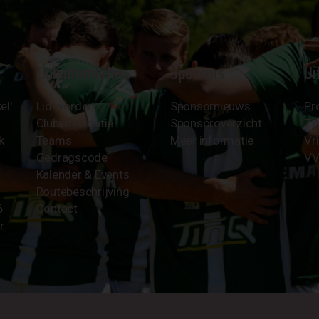
Clubinformatie
Sponsors
Ui
el'
Lid worden
Sponsornieuws
Pr
Clubinformatie
Sponsoroverzicht
Z
k
Teams
Meer informatie
Vri
Gedragscode
VV
Kalender & Events
Routebeschrijving
6
Contact
r