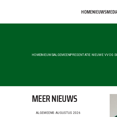
Skip
to
HOME
NIEUWS
MEDI
the
content
VVOG T
PERSBE
COMMUN
HOME
NIEUWS
ALGEMEEN
PRESENTATIE NIEUWE VVOG S
MEER NIEUWS
ALGEMEEN
5 AUGUSTUS 2026