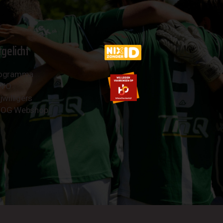
tgelicht
ogramma
AVO
jwilligers
OG Webshop