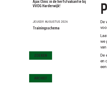
P
Ajax Clinic in de herfstvakantie bij
VVOG Harderwijk!
De 
JEUGD
1 AUGUSTUS 2026
Trainingsschema
voo
Laa
we 
van
ZOEKEN
De e
en 
een
ARCHIEF