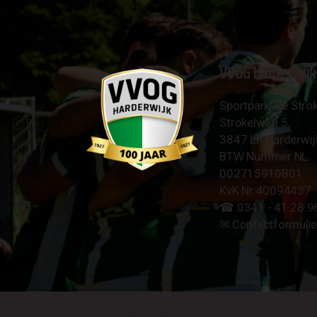
VVOG Harderwijk
Sportpark 'De Strok
Strokelweg 5
3847 LR Harderwij
BTW Nummer NL
002715910B01
KvK Nr 40094437
☎︎ 0341 - 41 28 9
✉︎
Contactformulie