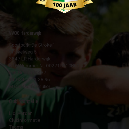
VVOG Harderwijk
Sportpark 'De Strokel'
Strokelweg 5
3847 LR Harderwijk
BTW Nummer NL 002715910B01
KvK Nr 40094437
☎︎ 0341 - 41 28 96
✉︎
Contactformulier
Clubinformatie
Lid worden
Clubinformatie
Teams