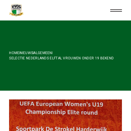
Skip
to
the
content
HOME
NIEUWS
ALGEMEEN
SELECTIE NEDERLANDS ELFTAL VROUWEN ONDER 19 BEKEND