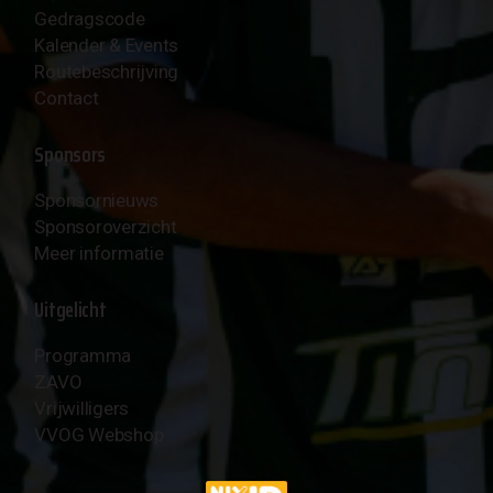
Gedragscode
Kalender & Events
Routebeschrijving
Contact
Sponsors
Sponsornieuws
Sponsoroverzicht
Meer informatie
Uitgelicht
Programma
ZAVO
Vrijwilligers
VVOG Webshop