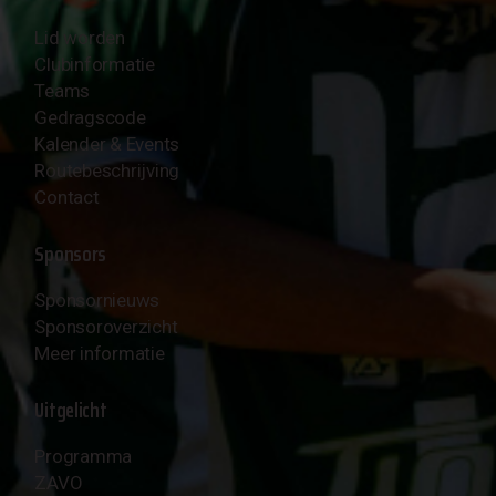
Lid worden
Clubinformatie
Teams
Gedragscode
Kalender & Events
Routebeschrijving
Contact
Sponsors
Sponsornieuws
Sponsoroverzicht
Meer informatie
Uitgelicht
Programma
ZAVO