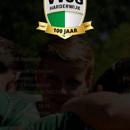
VVOG Harderwijk
Sportpark 'De Strokel'
Strokelweg 5
3847 LR Harderwijk
BTW Nummer NL 002715910B01
KvK Nr 40094437
☎︎ 0341 - 41 28 96
✉︎
Contactformulier
Clubinformatie