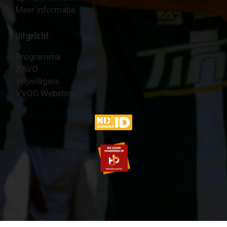
Meer informatie
Uitgelicht
Programma
ZAVO
Vrijwilligers
VVOG Webshop