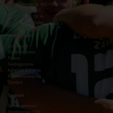
BTW Nummer NL 002715910B01
KvK Nr 40094437
☎︎ 0341 - 41 28 96
✉︎
Contactformulier
Clubinformatie
Lid worden
Clubinformatie
Teams
Gedragscode
Kalender & Events
Routebeschrijving
Contact
Sponsors
Sponsornieuws
Sponsoroverzicht