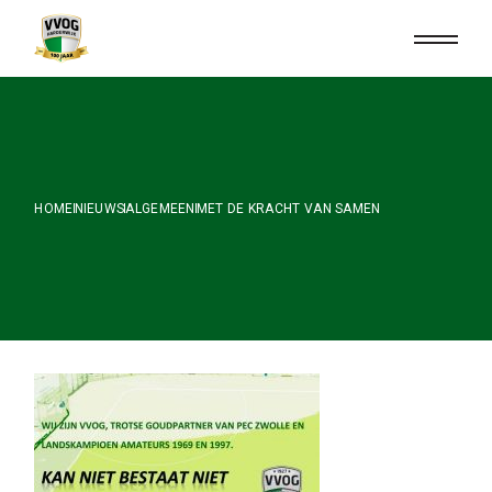
Skip
to
the
content
HOME
NIEUWS
ALGEMEEN
MET DE KRACHT VAN SAMEN