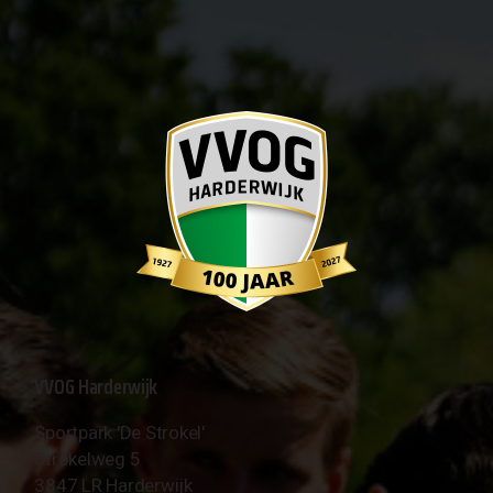
VVOG Harderwijk
Sportpark 'De Strokel'
Strokelweg 5
3847 LR Harderwijk