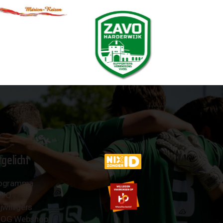
tgelicht
ogramma
AVO
jwilligers
OG Webshop