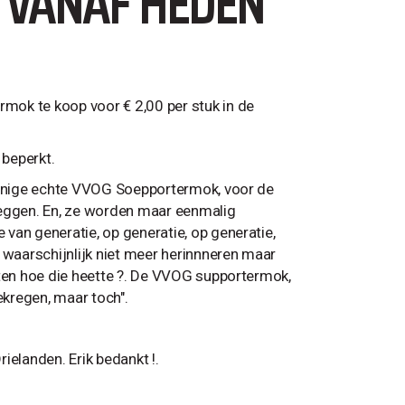
 VANAF HEDEN
mok te koop voor € 2,00 per stuk in de
 beperkt.
e enige echte VVOG Soepportermok, voor de
n leggen. En, ze worden maar eenmalig
van generatie, op generatie, op generatie,
 waarschijnlijk niet meer herinnneren maar
eten hoe die heette ?. De VVOG supportermok,
ekregen, maar toch".
elanden. Erik bedankt !.