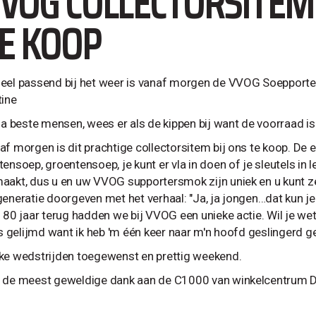
VOG COLLECTORSITEM
E KOOP
eel passend bij het weer is vanaf morgen de VVOG Soepporter
tine
 ja beste mensen, wees er als de kippen bij want de voorraad is
af morgen is dit prachtige collectorsitem bij ons te koop. D
tensoep, groentensoep, je kunt er vla in doen of je sleutels i
aakt, dus u en uw VVOG supportersmok zijn uniek en u kunt ze 
generatie doorgeven met het verhaal: "Ja, ja jongen…dat kun je
n 80 jaar terug hadden we bij VVOG een unieke actie. Wil je w
 is gelijmd want ik heb 'm één keer naar m'n hoofd geslingerd g
ke wedstrijden toegewenst en prettig weekend.
 de meest geweldige dank aan de C1000 van winkelcentrum Dri