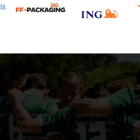
Clubinformatie
Sponsors
Ui
el'
Lid worden
Sponsornieuws
Pr
Clubinformatie
Sponsoroverzicht
Z
k
Teams
Meer informatie
Vri
Gedragscode
VV