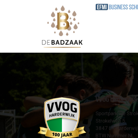
VVOG Harderwijk
Sportpark 'De Strok
Strokelweg 5
3847 LR Harderwij
BTW Nummer NL