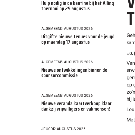
V
Hulp nodig in de kantine bij het Allinq
T
toernooi op 29 augustus.
ALGEMEEN
5 AUGUSTUS 2026
Uitgifte nieuwe tenues voor de jeugd
Geh
op maandag 17 augustus
kan
Ja,
ALGEMEEN
5 AUGUSTUS 2026
Van
Nieuwe ontwikkelingen binnen de
erw
sponsorcommissie
gem
op 
zo'
ALGEMEEN
3 AUGUSTUS 2026
hij
Nieuwe veranda kaartverkoop klaar
dankzij vrijwilligers en vakmensen!
Leu
Met
JEUGD
2 AUGUSTUS 2026