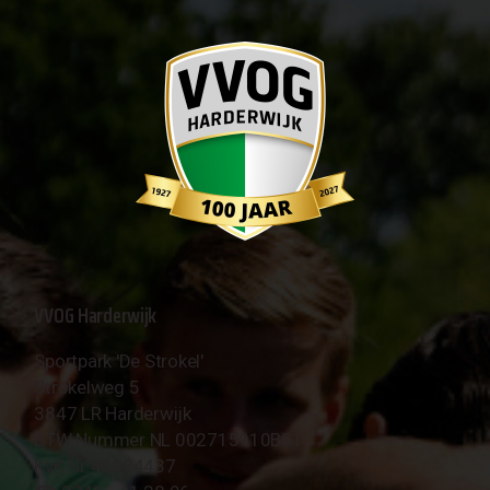
VVOG Harderwijk
Sportpark 'De Strokel'
Strokelweg 5
3847 LR Harderwijk
BTW Nummer NL 002715910B01
KvK Nr 40094437