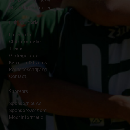
☎︎ 0341 - 41 28 96
✉︎
Contactformulier
Clubinformatie
Lid worden
Clubinformatie
Teams
Gedragscode
Kalender & Events
Routebeschrijving
Contact
Sponsors
Sponsornieuws
Sponsoroverzicht
Meer informatie