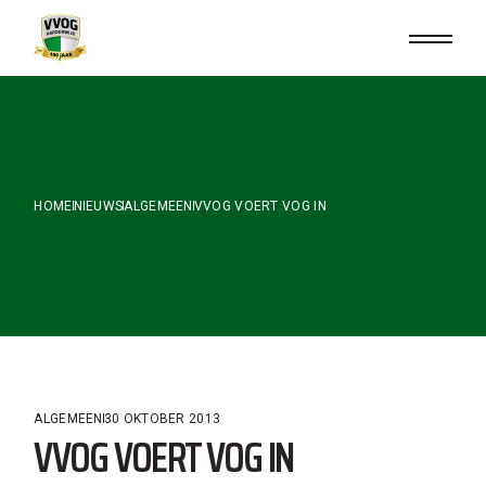
Skip
to
the
content
HOME
NIEUWS
ALGEMEEN
VVOG VOERT VOG IN
ALGEMEEN
30 OKTOBER 2013
VVOG VOERT VOG IN