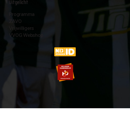
Uitgelicht
Programma
ZAVO
Vrijwilligers
VVOG Webshop