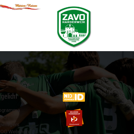
tgelicht
ogramma
AVO
jwilligers
OG Webshop