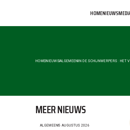
Skip
to
HOME
NIEUWS
MEDI
the
content
VVOG T
PERSBE
COMMUN
HOME
NIEUWS
ALGEMEEN
IN DE SCHIJNWERPERS : HET 
MEER NIEUWS
ALGEMEEN
5 AUGUSTUS 2026