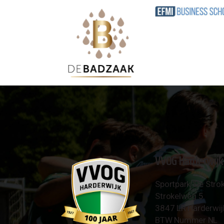
VVOG Harderwijk
Sportpark 'De Strok
Strokelweg 5
3847 LR Harderwij
BTW Nummer NL