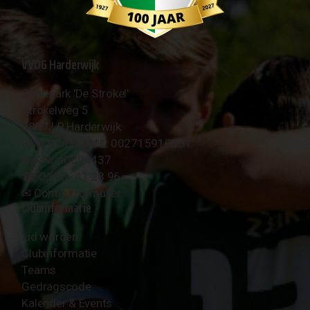
VVOG Harderwijk
Sportpark 'De Strokel'
Strokelweg 5
3847 LR Harderwijk
BTW Nummer NL 002715910B01
KvK Nr 40094437
☎︎ 0341 - 41 28 96
✉︎
Contactformulier
Clubinformatie
Lid worden
Clubinformatie
Teams
Gedragscode
Kalender & Events