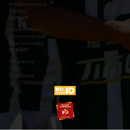
Routebeschrijving
Contact
Sponsors
Sponsornieuws
Sponsoroverzicht
Meer informatie
Uitgelicht
Programma
ZAVO
Vrijwilligers
VVOG Webshop