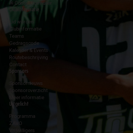
✉︎
Contactformulier
Clubinformatie
Lid worden
Clubinformatie
Teams
Gedragscode
Kalender & Events
Routebeschrijving
Contact
Sponsors
Sponsornieuws
Sponsoroverzicht
Meer informatie
Uitgelicht
Programma
ZAVO
Vrijwilligers