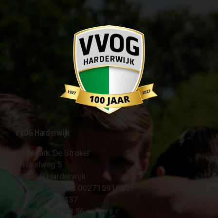
VVOG Harderwijk
Sportpark 'De Strokel'
Strokelweg 5
3847 LR Harderwijk
BTW Nummer NL 002715910B01
KvK Nr 40094437
☎︎ 0341 - 41 28 96