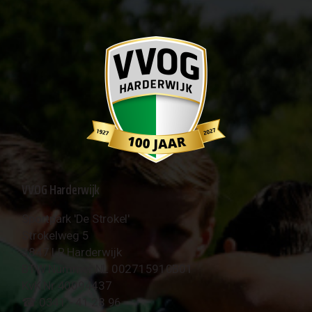
VVOG Harderwijk
Sportpark 'De Strokel'
Strokelweg 5
3847 LR Harderwijk
BTW Nummer NL 002715910B01
KvK Nr 40094437
☎︎ 0341 - 41 28 96