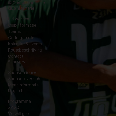
✉︎
Contactformulier
Clubinformatie
Lid worden
Clubinformatie
Teams
Gedragscode
Kalender & Events
Routebeschrijving
Contact
Sponsors
Sponsornieuws
Sponsoroverzicht
Meer informatie
Uitgelicht
Programma
ZAVO
Vrijwilligers