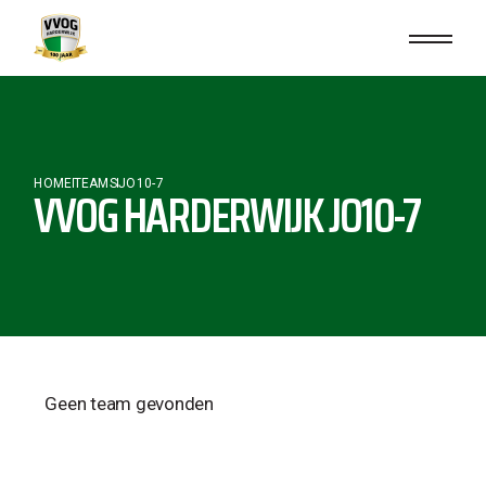
HOME
TEAMS
JO10-7
VVOG HARDERWIJK JO10-7
Geen team gevonden