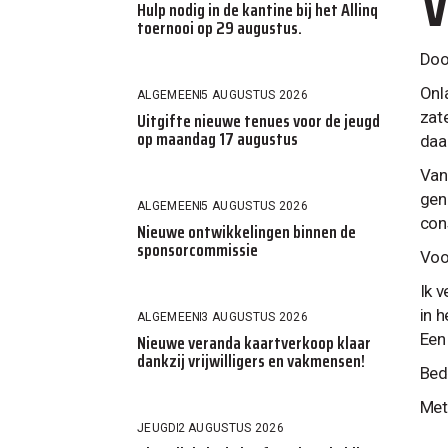
V
Hulp nodig in de kantine bij het Allinq
toernooi op 29 augustus.
Doo
Onla
ALGEMEEN
5 AUGUSTUS 2026
Uitgifte nieuwe tenues voor de jeugd
zat
op maandag 17 augustus
daa
Van
gen
ALGEMEEN
5 AUGUSTUS 2026
con
Nieuwe ontwikkelingen binnen de
sponsorcommissie
Voor
Ik 
in 
ALGEMEEN
3 AUGUSTUS 2026
Nieuwe veranda kaartverkoop klaar
Een
dankzij vrijwilligers en vakmensen!
Bed
Met 
JEUGD
2 AUGUSTUS 2026