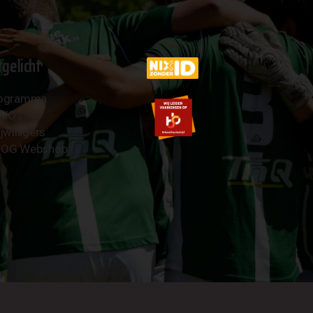
tgelicht
ogramma
AVO
jwilligers
OG Webshop