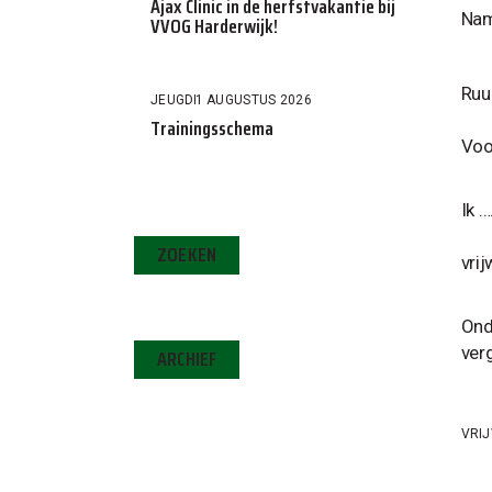
Ajax Clinic in de herfstvakantie bij
Nam
VVOG Harderwijk!
Ruu
JEUGD
1 AUGUSTUS 2026
Trainingsschema
Voor
Ik 
ZOEKEN
vri
Onda
ver
ARCHIEF
VRIJ