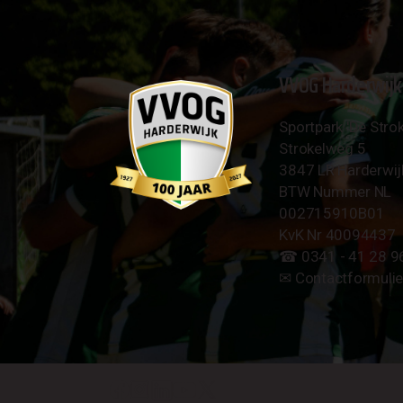
VVOG Harderwijk
Sportpark 'De Strok
Strokelweg 5
3847 LR Harderwij
BTW Nummer NL
002715910B01
KvK Nr 40094437
☎︎ 0341 - 41 28 9
✉︎
Contactformulie