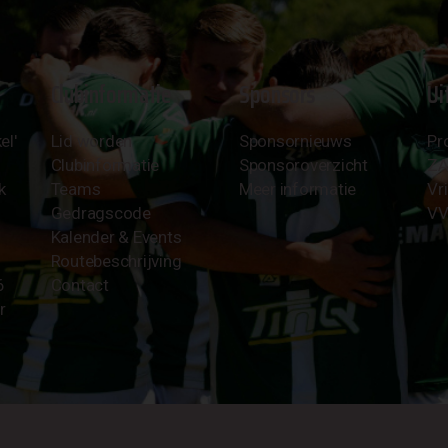
Clubinformatie
Sponsors
Ui
el'
Lid worden
Sponsornieuws
Pr
Clubinformatie
Sponsoroverzicht
Z
k
Teams
Meer informatie
Vri
Gedragscode
VV
Kalender & Events
Routebeschrijving
6
Contact
r