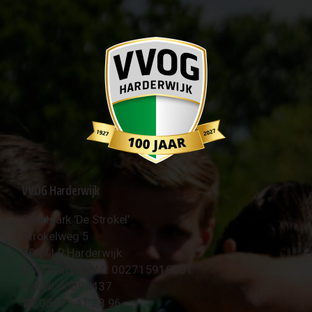
VVOG Harderwijk
Sportpark 'De Strokel'
Strokelweg 5
3847 LR Harderwijk
BTW Nummer NL 002715910B01
KvK Nr 40094437
☎︎ 0341 - 41 28 96