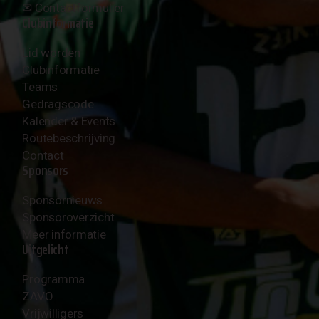
✉︎
Contactformulier
Clubinformatie
Lid worden
Clubinformatie
Teams
Gedragscode
Kalender & Events
Routebeschrijving
Contact
Sponsors
Sponsornieuws
Sponsoroverzicht
Meer informatie
Uitgelicht
Programma
ZAVO
Vrijwilligers