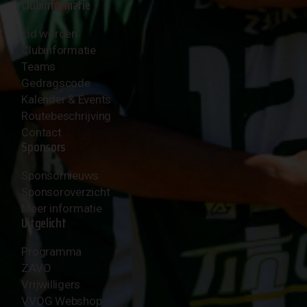
Clubinformatie
Lid worden
Clubinformatie
Teams
Gedragscode
Kalender & Events
Routebeschrijving
Contact
Sponsors
Sponsornieuws
Sponsoroverzicht
Meer informatie
Uitgelicht
Programma
ZAVO
Vrijwilligers
VVOG Webshop