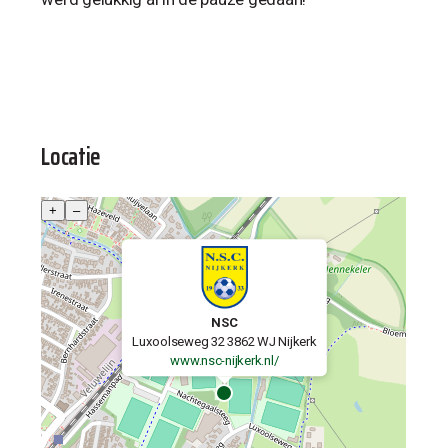
Locatie
+
–
NSC
Luxoolseweg 32 3862 WJ Nijkerk
www.nsc-nijkerk.nl/