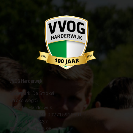
VVOG Harderwijk
Sportpark 'De Strokel'
Strokelweg 5
3847 LR Harderwijk
BTW Nummer NL 002715910B01
KvK Nr 40094437
☎︎ 0341 - 41 28 96