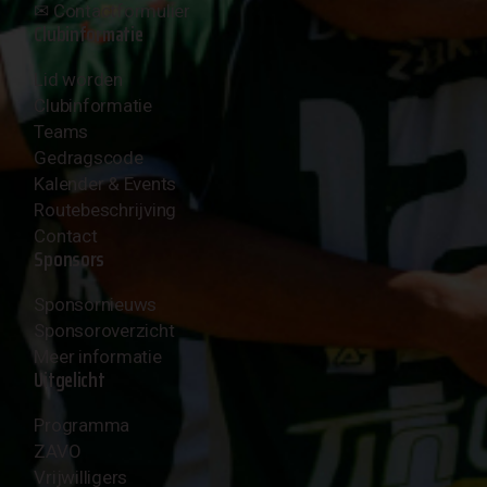
✉︎
Contactformulier
Clubinformatie
Lid worden
Clubinformatie
Teams
Gedragscode
Kalender & Events
Routebeschrijving
Contact
Sponsors
Sponsornieuws
Sponsoroverzicht
Meer informatie
Uitgelicht
Programma
ZAVO
Vrijwilligers