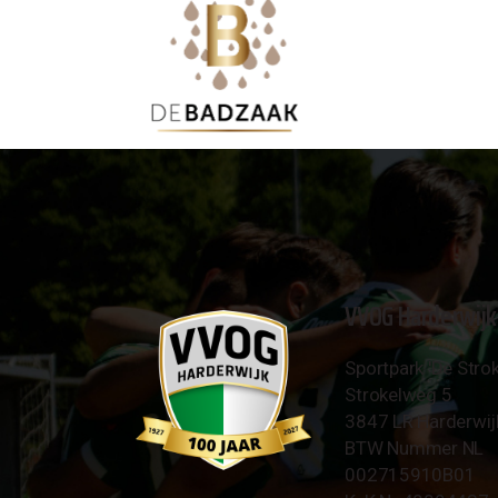
VVOG Harderwijk
Sportpark 'De Strok
Strokelweg 5
3847 LR Harderwij
BTW Nummer NL
002715910B01