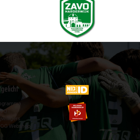
tgelicht
ogramma
AVO
jwilligers
OG Webshop