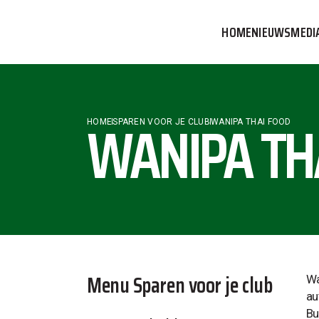
HOME
NIEUWS
MEDI
VVOG T
PERSBE
WANIPA TH
HOME
SPAREN VOOR JE CLUB
WANIPA THAI FOOD
COMMUN
Menu Sparen voor je club
Wa
au
Bu