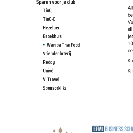
Sparen voor je club
Al
TinQ
be
TinQ-E
Vu
Hezelaer
al
Broekhuis
je
10
Wanipa Thai Food
ee
Vriendenloterij
Ko
Reddy
Univé
Kl
VI Travel
Sponsorkliks