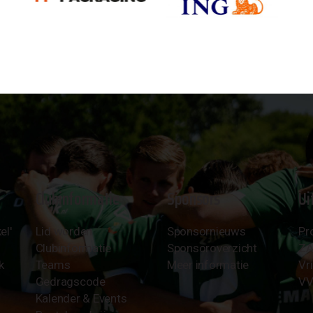
Clubinformatie
Sponsors
Ui
el'
Lid worden
Sponsornieuws
Pr
Clubinformatie
Sponsoroverzicht
Z
k
Teams
Meer informatie
Vri
Gedragscode
VV
Kalender & Events