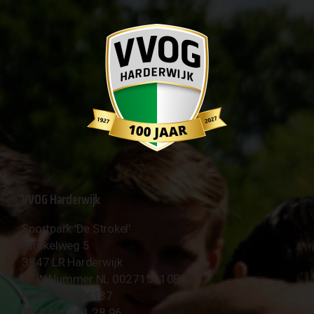
VVOG Harderwijk
Sportpark 'De Strokel'
Strokelweg 5
3847 LR Harderwijk
BTW Nummer NL 002715910B01
KvK Nr 40094437
☎︎ 0341 - 41 28 96