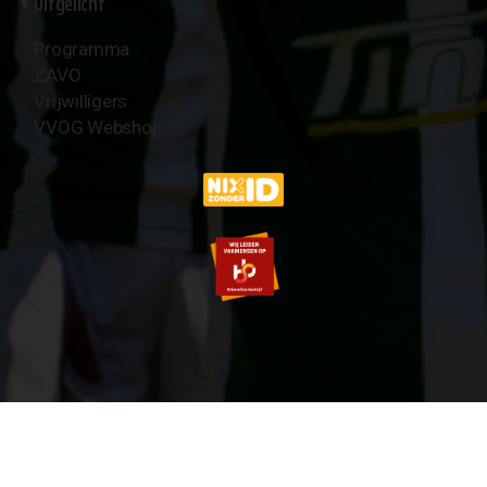
Uitgelicht
Programma
ZAVO
Vrijwilligers
VVOG Webshop