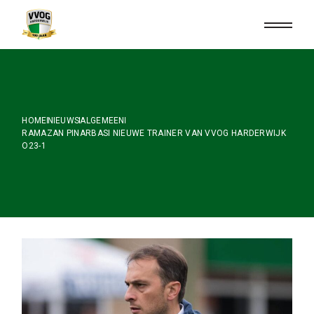
Skip
to
the
content
HOME
NIEUWS
ALGEMEEN
RAMAZAN PINARBASI NIEUWE TRAINER VAN VVOG HARDERWIJK
O23-1