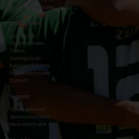
✉︎
Contactformulier
Clubinformatie
Lid worden
Clubinformatie
Teams
Gedragscode
Kalender & Events
Routebeschrijving
Contact
Sponsors
Sponsornieuws
Sponsoroverzicht
Meer informatie