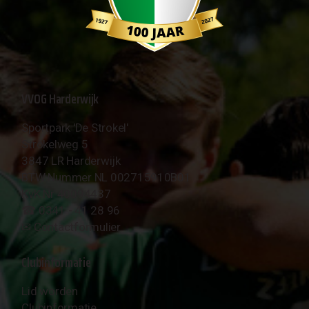
VVOG Harderwijk
Sportpark 'De Strokel'
Strokelweg 5
3847 LR Harderwijk
BTW Nummer NL 002715910B01
KvK Nr 40094437
☎︎ 0341 - 41 28 96
✉︎
Contactformulier
Clubinformatie
Lid worden
Clubinformatie