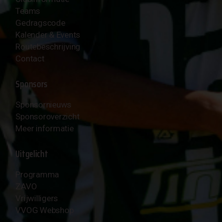
Teams
Gedragscode
Kalender & Events
Routebeschrijving
Contact
Sponsors
Sponsornieuws
Sponsoroverzicht
Meer informatie
Uitgelicht
Programma
ZAVO
Vrijwilligers
VVOG Webshop