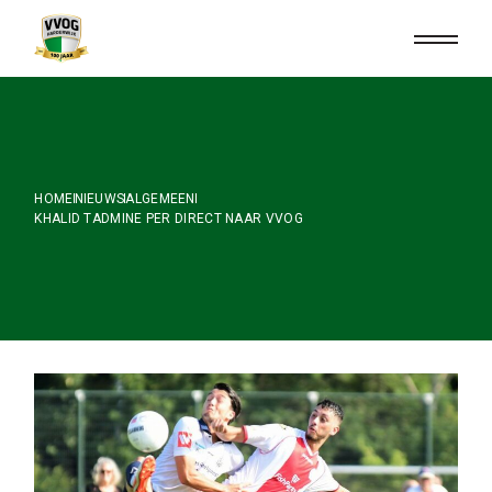
Skip
to
the
content
HOME
NIEUWS
ALGEMEEN
KHALID TADMINE PER DIRECT NAAR VVOG