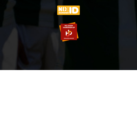
© 2007-2026 VVOG HARDERWIJK - V5.0
SITEMAP
PRIVACY POLICY
ZOEKEN
LOGIN