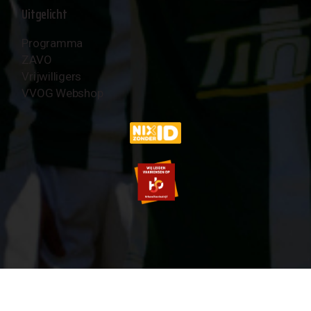
Uitgelicht
Programma
ZAVO
Vrijwilligers
VVOG Webshop