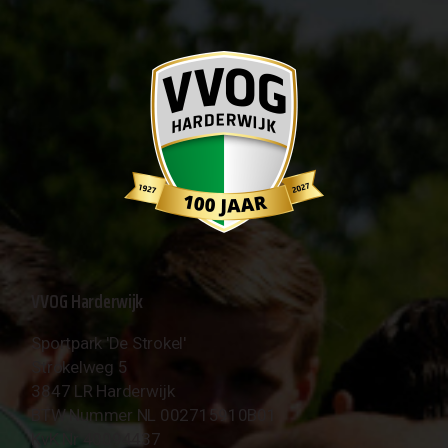
VVOG Harderwijk
Sportpark 'De Strokel'
Strokelweg 5
3847 LR Harderwijk
BTW Nummer NL 002715910B01
KvK Nr 40094437