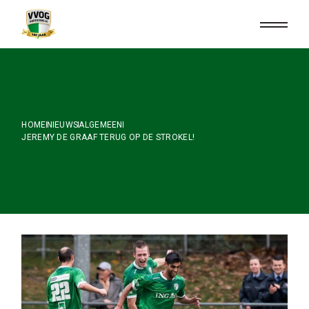
Skip
to
the
content
HOME
NIEUWS
ALGEMEEN
JEREMY DE GRAAF TERUG OP DE STROKEL!