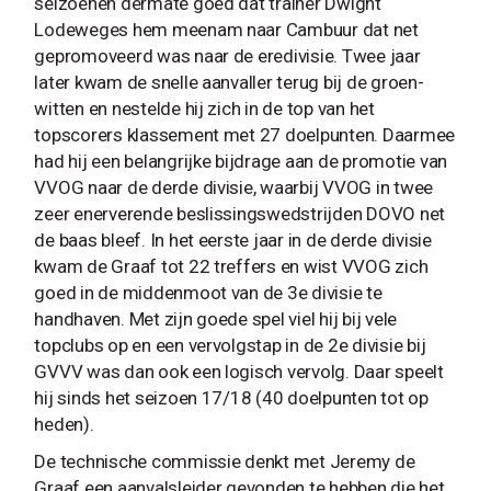
seizoenen dermate goed dat trainer Dwight
Lodeweges hem meenam naar Cambuur dat net
gepromoveerd was naar de eredivisie. Twee jaar
later kwam de snelle aanvaller terug bij de groen-
witten en nestelde hij zich in de top van het
topscorers klassement met 27 doelpunten. Daarmee
had hij een belangrijke bijdrage aan de promotie van
VVOG naar de derde divisie, waarbij VVOG in twee
zeer enerverende beslissingswedstrijden DOVO net
de baas bleef. In het eerste jaar in de derde divisie
kwam de Graaf tot 22 treffers en wist VVOG zich
goed in de middenmoot van de 3e divisie te
handhaven. Met zijn goede spel viel hij bij vele
topclubs op en een vervolgstap in de 2e divisie bij
GVVV was dan ook een logisch vervolg. Daar speelt
hij sinds het seizoen 17/18 (40 doelpunten tot op
heden).
De technische commissie denkt met Jeremy de
Graaf een aanvalsleider gevonden te hebben die het