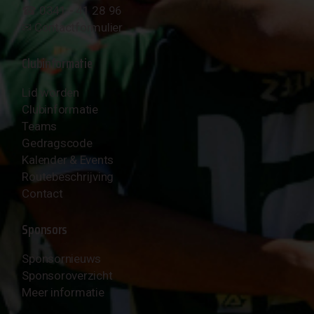
☎︎ 0341 - 41 28 96
✉︎
Contactformulier
Clubinformatie
Lid worden
Clubinformatie
Teams
Gedragscode
Kalender & Events
Routebeschrijving
Contact
Sponsors
Sponsornieuws
Sponsoroverzicht
Meer informatie