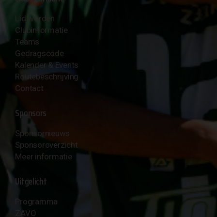
Lid worden
Clubinformatie
Teams
Gedragscode
Kalender & Events
Routebeschrijving
Contact
Sponsors
Sponsornieuws
Sponsoroverzicht
Meer informatie
Uitgelicht
Programma
ZAVO