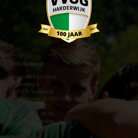
VVOG Harderwijk
Sportpark 'De Strokel'
Strokelweg 5
3847 LR Harderwijk
BTW Nummer NL 002715910B01
KvK Nr 40094437
☎︎ 0341 - 41 28 96
✉︎
Contactformulier
Clubinformatie