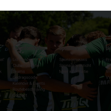
Clubinformatie
Sponsors
Ui
el'
Lid worden
Sponsornieuws
Pr
Clubinformatie
Sponsoroverzicht
Z
k
Teams
Meer informatie
Vri
Gedragscode
VV
Kalender & Events
Routebeschrijving
6
Contact
r