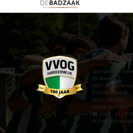
VVOG Harderwijk
Sportpark 'De Strok
Strokelweg 5
3847 LR Harderwij
BTW Nummer NL
002715910B01
KvK Nr 40094437
☎︎ 0341 - 41 28 9
✉︎
Contactformulie