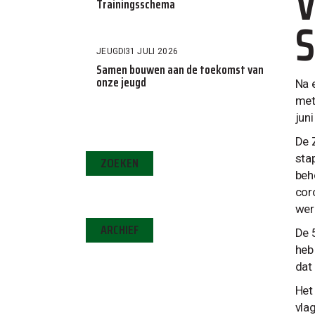
V
Trainingsschema
JEUGD
31 JULI 2026
Samen bouwen aan de toekomst van
onze jeugd
Na 
met
jun
De 
sta
ZOEKEN
beh
cor
wer
ARCHIEF
De 
heb
dat
Het
vla