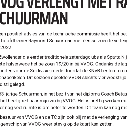
VOG VERLENGT MET 
SCHUURMAN
een positief advies van de technische commissie heeft het b
 hoofdtrainer Raymond Schuurman met één seizoen te verlengen
i 2022.
Zwollenaar die eerder traditionele zaterdagclubs als Sparta 
pte halverwege het seizoen 19/20 in bij VVOG. Ondanks de l
ouden voor de 3e divisie, mede doordat de KNVB besloot om d
onaperikelen. Dit seizoen speelde VVOG slechts vier wedstrijd
d stilgelegd.
53-jarige Schuurman, in het bezit van het diploma Coach Betaal
 het heel goed naar mijn zin bij VVOG. Het is prettig werken m
 er nog veel ruimte is om beter te worden. Dit team kan nog mo
 bestuur van VVOG en de TC zijn ook blij met de verlenging va
ggenschip van VVOG weer stevig op de kaart kan zetten.