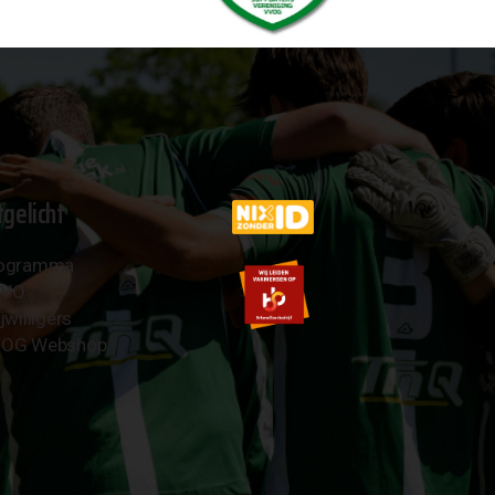
tgelicht
ogramma
AVO
jwilligers
OG Webshop