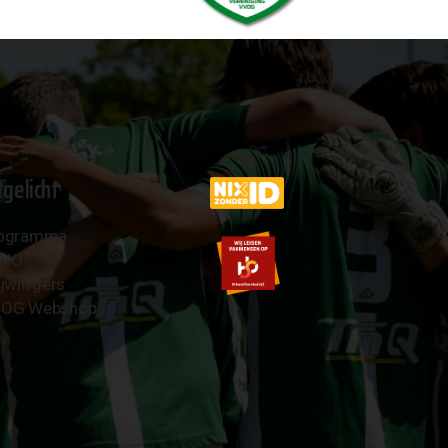
tgelicht
ogramma
AVO
jwilligers
OG Webshop