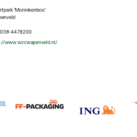
rtpark 'Monnikenbos'
enveld
. 038-4478200
p://www.wzcwapenveld.nl/