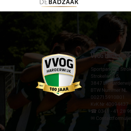
VVOG Harderwijk
Sportpark 'De Strok
Strokelweg 5
3847 LR Harderwij
BTW Nummer NL
002715910B01
KvK Nr 40094437
☎︎ 0341 - 41 28 9
✉︎
Contactformulie