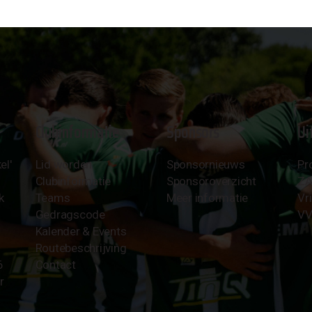
Clubinformatie
Sponsors
Ui
el'
Lid worden
Sponsornieuws
Pr
Clubinformatie
Sponsoroverzicht
Z
k
Teams
Meer informatie
Vri
Gedragscode
VV
Kalender & Events
Routebeschrijving
6
Contact
r