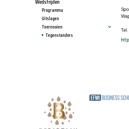
Wedstrijden
Programma
Spo
Wap
Uitslagen
Toernooien
Tel
Tegenstanders
Allinq jeugdtoernooi 2024
htt
Allinq zaalvoetbal toernooi 2025
Allinq Wintertoernooi 2025